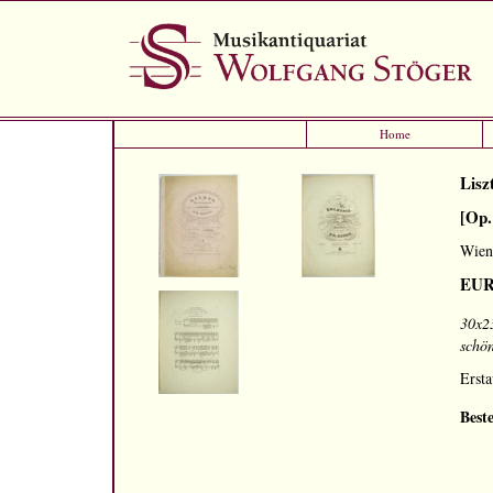
Home
Lisz
[Op.
Wien
EUR
30x23
schö
Ersta
Best