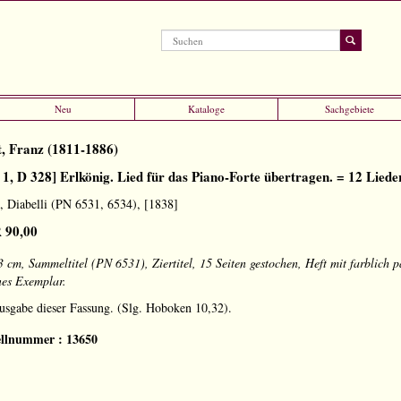
Neu
Kataloge
Sachgebiete
t, Franz (1811-1886)
 1, D 328] Erlkönig. Lied für das Piano-Forte übertragen. = 12 Liede
, Diabelli (PN 6531, 6534), [1838]
 90,00
 cm, Sammeltitel (PN 6531), Ziertitel, 15 Seiten gestochen, Heft mit farblich 
nes Exemplar.
usgabe dieser Fassung. (Slg. Hoboken 10,32).
ellnummer : 13650